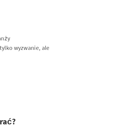
ranży
 tylko wyzwanie, ale
brać?