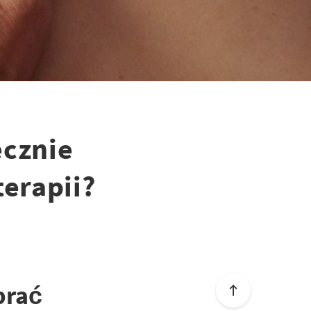
ecznie
terapii?
brać