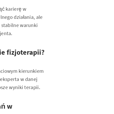
ąć karierę w
lnego działania, ale
 stabilne warunki
jenta.
e fizjoterapii?
tościowym kierunkiem
eksperta w danej
sze wyniki terapii.
ań w