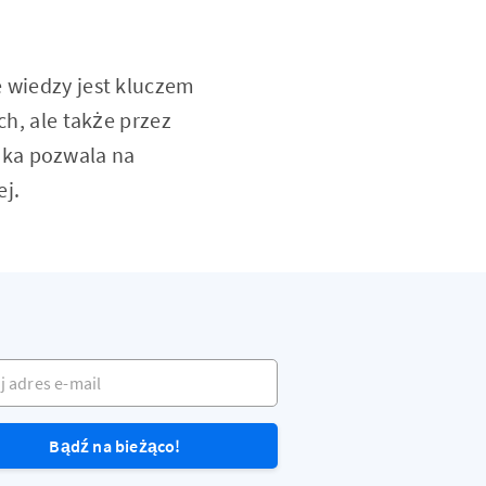
e wiedzy jest kluczem
ch, ale także przez
uka pozwala na
j.
dres e-mail
Bądź na bieżąco!