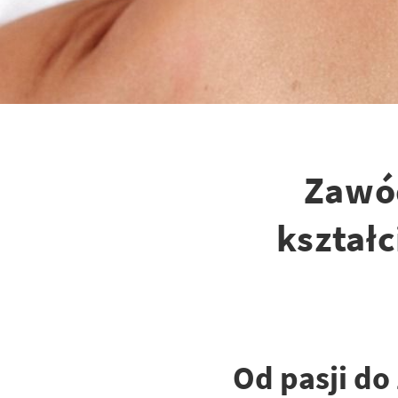
Zawód
kształc
Od pasji d