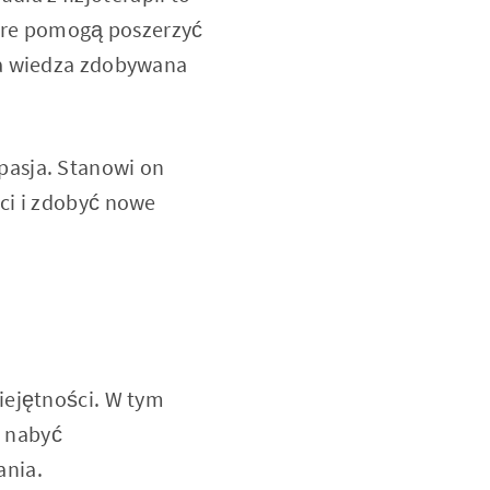
tóre pomogą poszerzyć
ka wiedza zdobywana
pasja. Stanowi on
ci i zdobyć nowe
iejętności. W tym
, nabyć
ania.