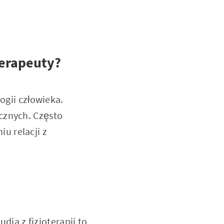
terapeuty?
ogii człowieka.
cznych. Często
u relacji z
a z fizjoterapii to