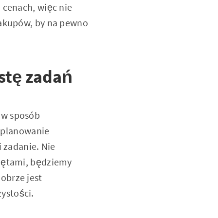
 cenach, więc nie
zakupów, by na pewno
stę zadań
 w sposób
zplanowanie
i zadanie. Nie
więtami, będziemy
obrze jest
ystości.