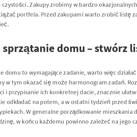
ki czystości. Zakupy zrobimy w bardzo okazjonalnych
iążać portfela. Przed zakupami warto zrobić listę 
ieć.
sprzątanie domu – stwórz li
ie domu to wymagające zadanie, warto więc działać
ny w tym okazać się może harmonogram zadań. Ro
 i przypisanie ich konkretnej dacie, znacznie ułatw
ie odkładać na potem, a w ostatni tydzień przed ś
wypiekach. W generalne porządkowanie mieszkania d
zinę, w końcu każdemu powinno zależeć na jego cz