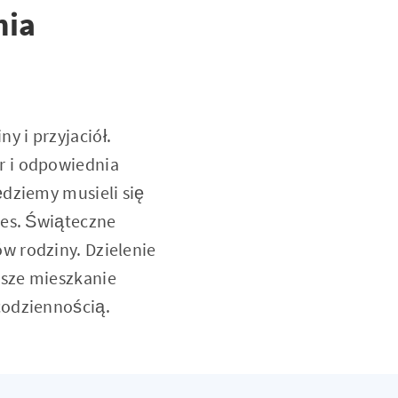
nia
 i przyjaciół.
r i odpowiednia
ędziemy musieli się
res. Świąteczne
w rodziny. Dzielenie
asze mieszkanie
codziennością.