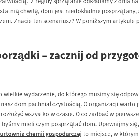
łatwością. Z reguły sprzątanie odkładamy z dnia na 
statnią chwilę, dom jest niedokładnie posprzątany, 
zeni. Znacie ten scenariusz? W poniższym artykule 
orządki – zacznij od przygo
o wielkie wydarzenie, do którego musimy się odpo
y nasz dom pachniał czystością. O organizacji warto
rozłożyć wszystko w czasie. O co zadbać w pierwsze
o, byśmy mieli czym posprzątać dom. Upewnijmy się
urtownia chemii gospodarczej
to miejsce, w który