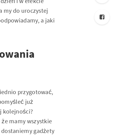
dzień i w efekcie
a my do uroczystej
podpowiadamy, a jaki
towania
wiednio przygotować,
 pomyśleć już
j kolejności?
, że mamy wszystkie
m dostaniemy gadżety