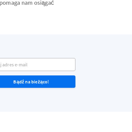
óry pomaga nam osiągać
dres e-mail
Bądź na bieżąco!