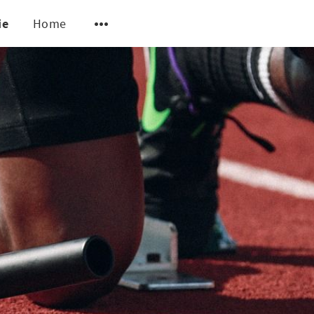
ie
Home