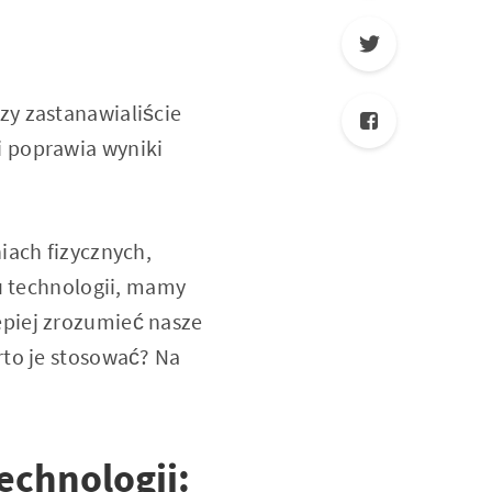
zy zastanawialiście
i poprawia wyniki
iach fizycznych,
ju technologii, mamy
epiej zrozumieć nasze
rto je stosować? Na
echnologii: