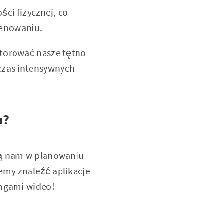
ci fizycznej, co
renowaniu.
torować nasze tętno
dczas intensywnych
u?
ją nam w planowaniu
emy znaleźć aplikacje
ingami wideo!