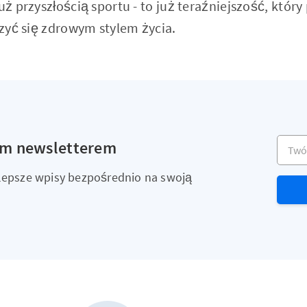
już przyszłością sportu - to już teraźniejszość, kt
eszyć się zdrowym stylem życia.
Twój a
ym newsletterem
ajlepsze wpisy bezpośrednio na swoją