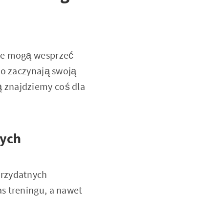
óre mogą wesprzeć
ro zaczynają swoją
 znajdziemy coś dla
wych
przydatnych
as treningu, a nawet