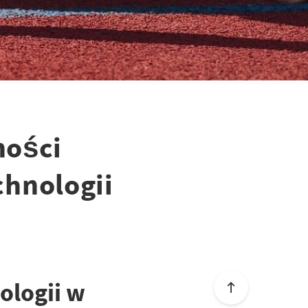
ności
chnologii
ologii w