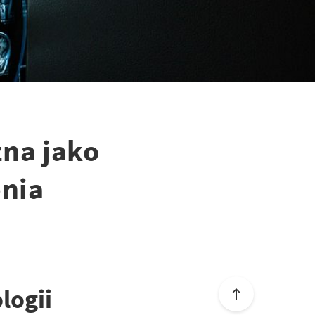
na jako
enia
logii