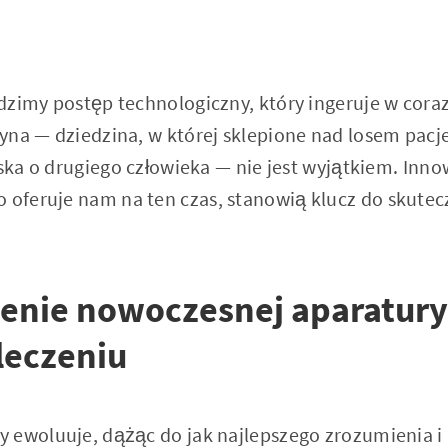
dzimy postęp technologiczny, który ingeruje w coraz
yna — dziedzina, w której sklepione nad losem pac
oska o drugiego człowieka — nie jest wyjątkiem. Inn
co oferuje nam na ten czas, stanowią klucz do skutec
zenie nowoczesnej aparatur
 leczeniu
 ewoluuje, dążąc do jak najlepszego zrozumienia i 