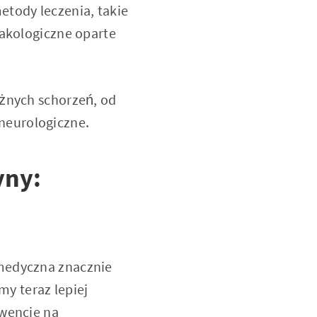
etody leczenia, takie
makologiczne oparte
óżnych schorzeń, od
neurologiczne.
yny:
 medyczna znacznie
y teraz lepiej
kwencje na