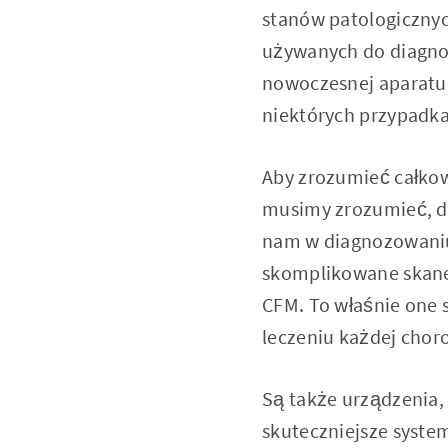
stanów patologiczny
używanych do diagnoz
nowoczesnej aparatur
niektórych przypadka
Aby zrozumieć całkow
musimy zrozumieć, do
nam w diagnozowaniu:
skomplikowane skane
CFM. To właśnie one
leczeniu każdej chor
Są także urządzenia,
skuteczniejsze system