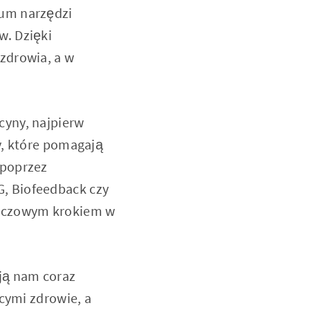
rum narzędzi
w. Dzięki
zdrowia, a w
cyny, najpierw
y, które pomagają
 poprzez
, Biofeedback czy
luczowym krokiem w
ją nam coraz
ącymi zdrowie, a