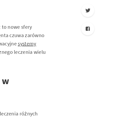
 to nowe sfery
jenta czuwa zarówno
owacyjne
systemy
znego leczenia wielu
y w
leczenia różnych