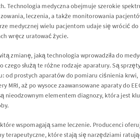
ch. Technologia medyczna obejmuje szerokie spekt
owania, leczenia, a także monitorowania pacjentó
ze medycznej wielu pacjentom udaje się wrócić do 
ch wręcz uratować życie.
itą zmianę, jaką technologia wprowadziła do medy
 czego służą te różne rodzaje aparatury. Są sprzęt
 od prostych aparatów do pomiaru ciśnienia krwi,
ry MRI, aż po wysoce zaawansowane aparaty do EEG
 są nieodzownym elementem diagnozy, która jest k
oby.
 które wspomagają same leczenie. Producenci oferu
y terapeutyczne, które stają się narzędziami ratuj