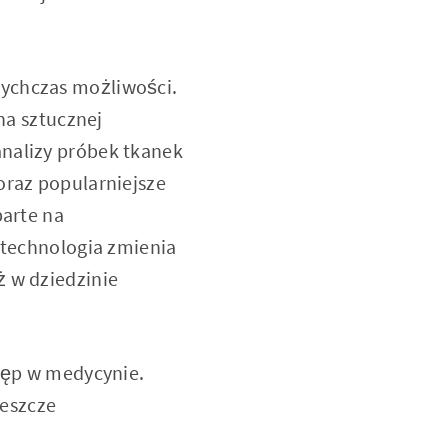
tychczas możliwości.
 na sztucznej
analizy próbek tkanek
oraz popularniejsze
parte na
k technologia zmienia
ż w dziedzinie
stęp w medycynie.
jeszcze