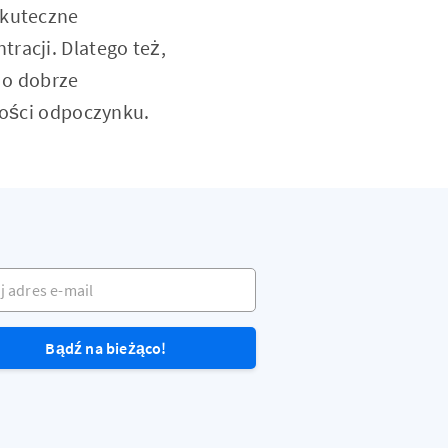
skuteczne
racji. Dlatego też,
 o dobrze
ilości odpoczynku.
dres e-mail
Bądź na bieżąco!