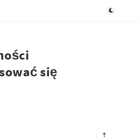
Tryb jasny/cie
ności
esować się