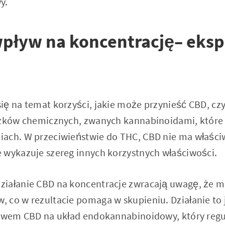
y.
wpływ na koncentrację– eksp
ę na temat korzyści, jakie może przynieść CBD, czyl
ązków chemicznych, zwanych kannabinoidami, które 
ach. W przeciwieństwie do THC, CBD nie ma właści
 wykazuje szereg innych korzystnych właściwości.
ziałanie CBD na koncentracje zwracają uwagę, że 
 co w rezultacie pomaga w skupieniu. Działanie to 
ływem CBD na układ endokannabinoidowy, który regul