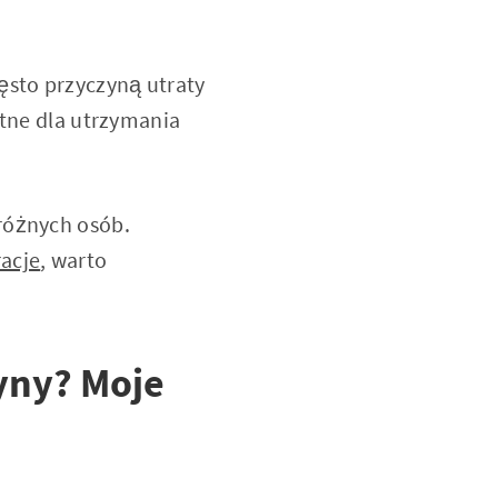
ęsto przyczyną utraty
otne dla utrzymania
różnych osób.
acje
, warto
yny? Moje