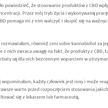
o powiedzieć, że stosowanie produktów z CBD wpły
entracji. Przez mój tryb życia i wykonywaną pracę s
BD pomaga mi z nim walczyć i skupić się na ważnyc
i rozmawiałam, również ceni sobie kannabidiol za j
e z nich zwraca uwagę na fakt, że produkty z CBD, tak
erbaty są dla nich bezcennym wsparciem w utrzyma
j wspominałam, każdy człowiek jest inny i może re
, zawsze warto przed rozpoczęciem stosowania jakic
tować się z lekarzem lub farmaceutą.