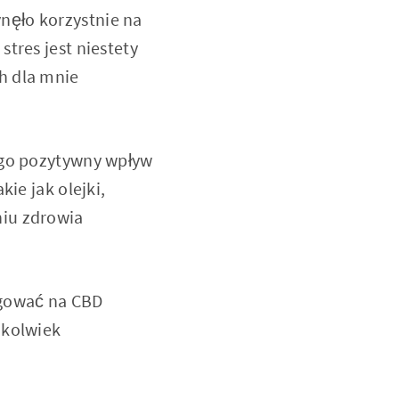
nęło korzystnie na
tres jest niestety
h dla mnie
ego pozytywny wpływ
ie jak olejki,
niu zdrowia
agować na CBD
hkolwiek