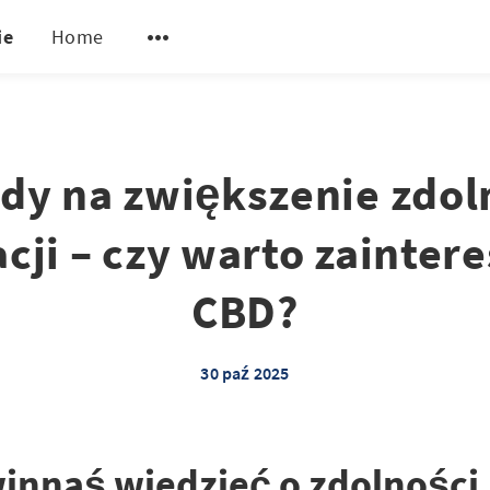
ie
Home
dy na zwiększenie zdol
cji – czy warto zainter
CBD?
30 paź 2025
innaś wiedzieć o zdolności