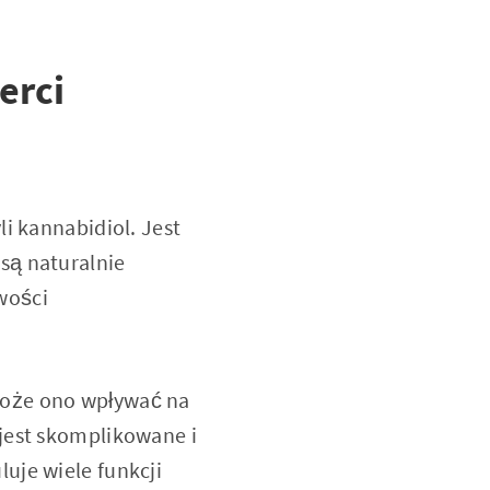
erci
i kannabidiol. Jest
są naturalnie
wości
może ono wpływać na
jest skomplikowane i
uje wiele funkcji