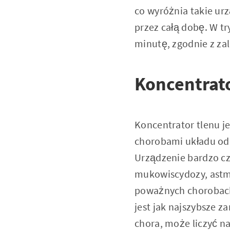
co wyróżnia takie ur
przez całą dobę. W t
minutę, zgodnie z za
Koncentrato
Koncentrator tlenu j
chorobami układu od
Urządzenie bardzo cz
mukowiscydozy, astmy
poważnych chorobach 
jest jak najszybsze 
chora, może liczyć na