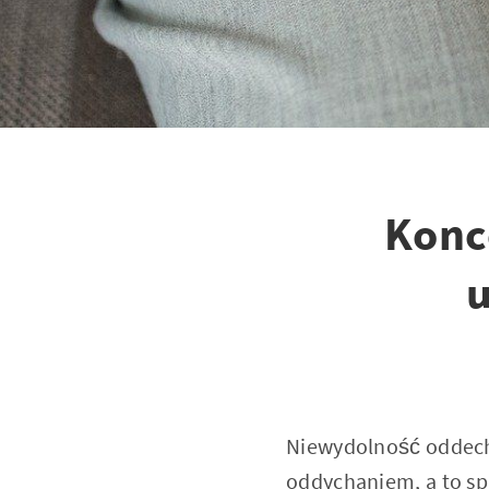
Konc
Niewydolność oddech
oddychaniem, a to sp