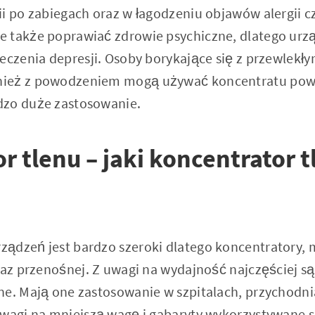
ii po zabiegach oraz w łagodzeniu objawów alergii 
 także poprawiać zdrowie psychiczne, dlatego urzą
eczenia depresji. Osoby borykające się z przewlekły
ież z powodzeniem mogą używać koncentratu powie
dzo duże zastosowanie.
r tlenu – jaki koncentrator t
ądzeń jest bardzo szeroki dlatego koncentratory,
oraz przenośnej. Z uwagi na wydajność najczęściej s
ne. Mają one zastosowanie w szpitalach, przychodn
uwagi na mniejszą wagę i gabaryty wykorzystywane 