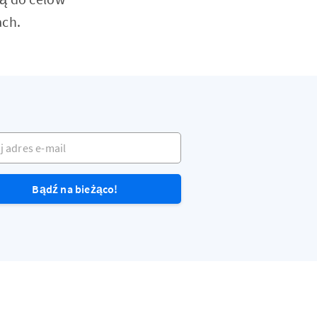
ach.
dres e-mail
Bądź na bieżąco!