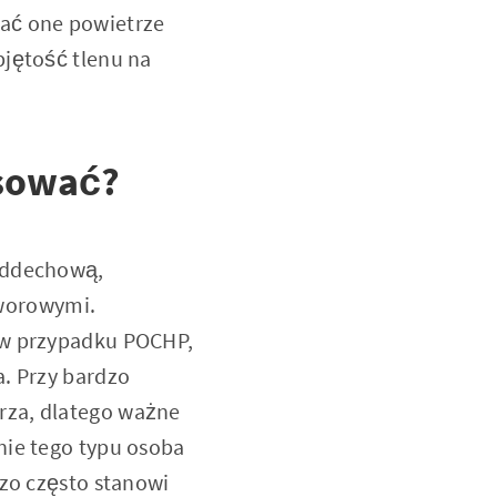
zać one powietrze
bjętość tlenu na
osować?
 oddechową,
worowymi.
 w przypadku POCHP,
a. Przy bardzo
rza, dlatego ważne
nie tego typu osoba
dzo często stanowi