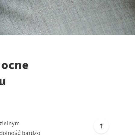
mocne
u
zielnym
ydolność bardzo