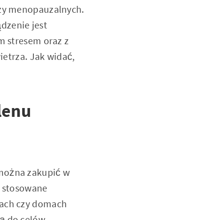
czy menopauzalnych.
dzenie jest
m stresem oraz z
trza. Jak widać,
lenu
 można zakupić w
ą stosowane
iach czy domach
są do celów