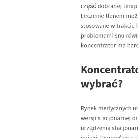
część dobranej terap
Leczenie tlenem może
stosowane w trakcie l
problemami snu równ
koncentrator ma bar
Koncentrato
wybrać?
Rynek medycznych urz
wersji stacjonarnej 
urządzenia stacjonar
opieki. Przenośne z 