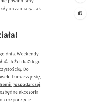
tanie powinniśmy
siły na zamiary. Jak
iała!
go dnia. Weekendy
ałać. Jeżeli każdego
czystością. Do
wek, tłumacząc się,
hemii gospodarczej
,
iezbędne akcesoria
 na rozpoczęcie