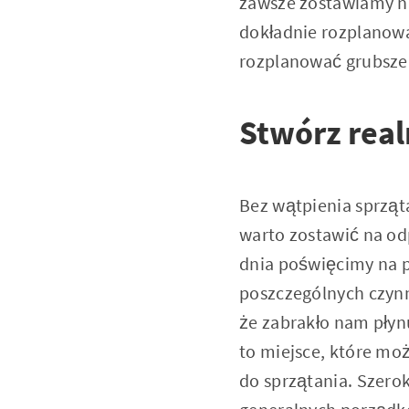
zawsze zostawiamy n
dokładnie rozplanować
rozplanować grubsze 
Stwórz real
Bez wątpienia sprzą
warto zostawić na od
dnia poświęcimy na p
poszczególnych czyn
że zabrakło nam płyn
to miejsce, które mo
do sprzątania. Szero