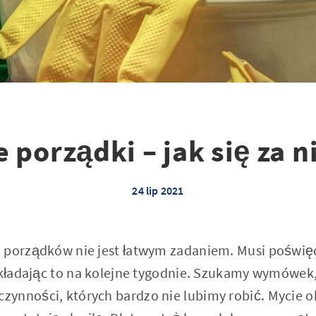
 porządki – jak się za n
24 lip 2021
 porządków nie jest łatwym zadaniem. Musi poświęc
zekładając to na kolejne tygodnie. Szukamy wymówek
ynności, których bardzo nie lubimy robić. Mycie ok