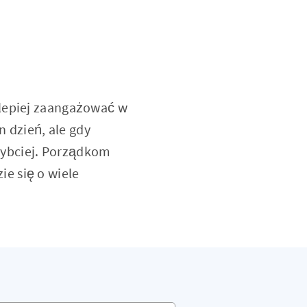
jlepiej zaangażować w
 dzień, ale gdy
zybciej. Porządkom
e się o wiele