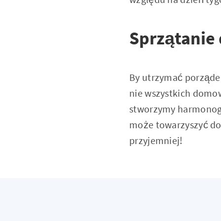
Sprzątanie 
By utrzymać porządek
nie wszystkich domow
stworzymy harmonogr
może towarzyszyć dob
przyjemniej!