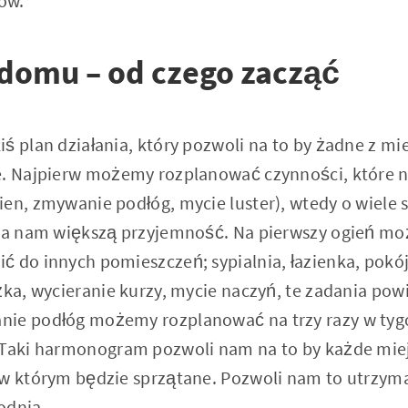
ów.
 domu – od czego zacząć
iś plan działania, który pozwoli na to by żadne z 
e. Najpierw możemy rozplanować czynności, które n
ien, zmywanie podłóg, mycie luster), wtedy o wiele 
wia nam większą przyjemność. Na pierwszy ogień mo
ć do innych pomieszczeń; sypialnia, łazienka, pokój
óżka, wycieranie kurzy, mycie naczyń, te zadania p
nie podłóg możemy rozplanować na trzy razy w tygo
. Taki harmonogram pozwoli nam na to by każde mie
 w którym będzie sprzątane. Pozwoli nam to utrzym
odnia.