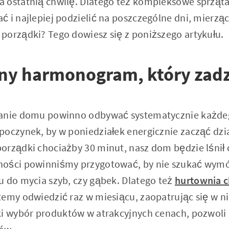
a ostatnią chwilę. Dlatego też kompleksowe sprzą
 i najlepiej podzielić na poszczególne dni, mierząc 
porządki? Tego dowiesz się z poniższego artykułu.
ny harmonogram, który zadz
tanie domu powinno odbywać systematycznie każde
poczynek, by w poniedziałek energicznie zacząć dzi
orządki chociażby 30 minut, nasz dom będzie lśnił 
ności powinniśmy przygotować, by nie szukać wymó
u do mycia szyb, czy gąbek. Dlatego też
hurtownia c
żemy odwiedzić raz w miesiącu, zaopatrując się w n
ki wybór produktów w atrakcyjnych cenach, pozwoli