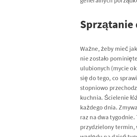
generalnych porządk
Sprzątanie
Ważne, żeby mieć jak
nie zostało pominięt
ulubionych (mycie ok
się do tego, co spra
stopniowo przechodzi
kuchnia. Ścielenie ł
każdego dnia. Zmywa
raz na dwa tygodnie
przydzielony termin,
względu na dzień tyg