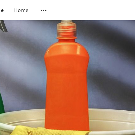
ie
Home